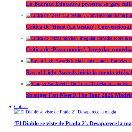
La Barraca Educativa presenta su gira cult
Crítica de ‘Beast (La bestia)’. Convencional
Crítica de ‘Pizza movies’. Irregular comedia
Ray of Light Awards inicia la cuenta atrás.
Stranger Fan Meet 9 The Tour 2026 Madrid.
Críticas
‘El Diablo se viste de Prada 2’. Desaparece la ma