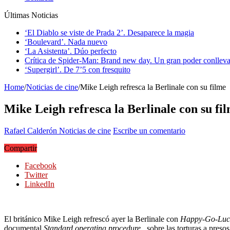
Últimas Noticias
‘El Diablo se viste de Prada 2’. Desaparece la magia
‘Boulevard’. Nada nuevo
‘La Asistenta’. Dúo perfecto
Crítica de Spider-Man: Brand new day. Un gran poder conlleva
‘Supergirl’. De 7’5 con fresquito
Home
/
Noticias de cine
/
Mike Leigh refresca la Berlinale con su filme
Mike Leigh refresca la Berlinale con su fi
Rafael Calderón
Noticias de cine
Escribe un comentario
Compartir
Facebook
Twitter
LinkedIn
El británico Mike Leigh refrescó ayer la Berlinale con
Happy-Go-Lu
documental
Standard operating procedure
, sobre las torturas a pre