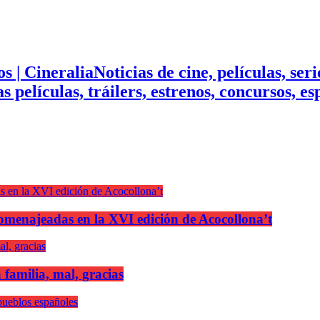
Noticias de cine, películas, ser
mas películas, tráilers, estrenos, concursos, 
n homenajeadas en la XVI edición de Acocollona’t
 familia, mal, gracias