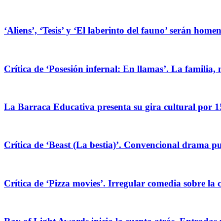
‘Aliens’, ‘Tesis’ y ‘El laberinto del fauno’ serán hom
Crítica de ‘Posesión infernal: En llamas’. La familia, 
La Barraca Educativa presenta su gira cultural por 1
Crítica de ‘Beast (La bestia)’. Convencional drama pug
Crítica de ‘Pizza movies’. Irregular comedia sobre la 