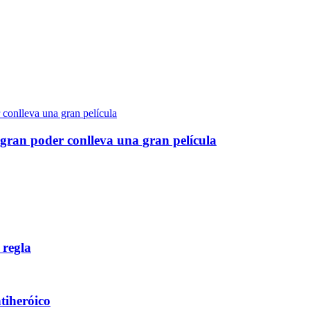
gran poder conlleva una gran película
 regla
ntiheróico