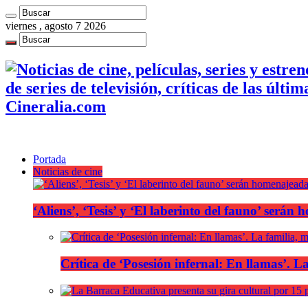
viernes , agosto 7 2026
de series de televisión, críticas de las últi
Cineralia.com
Portada
Noticias de cine
‘Aliens’, ‘Tesis’ y ‘El laberinto del fauno’ será
Crítica de ‘Posesión infernal: En llamas’. La