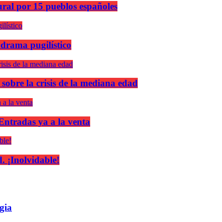
ural por 15 pueblos españoles
 drama pugilístico
 sobre la crisis de la mediana edad
 Entradas ya a la venta
 ¡Inolvidable!
gia