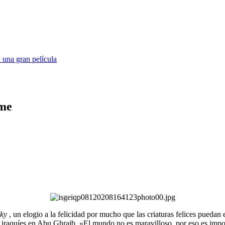
 una gran película
lme
cky
, un elogio a la felicidad por mucho que las criaturas felices puedan
sos iraquíes en Abu Ghraib. «El mundo no es maravilloso, por eso es imp