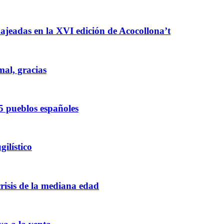
enajeadas en la XVI edición de Acocollona’t
mal, gracias
5 pueblos españoles
ilístico
crisis de la mediana edad