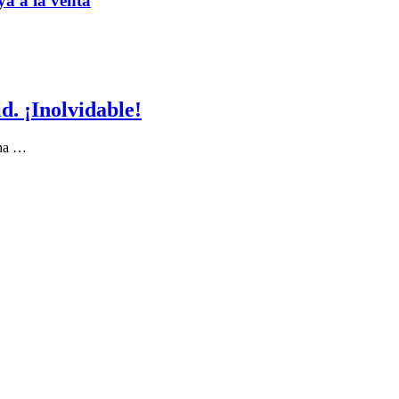
ya a la venta
. ¡Inolvidable!
 ha …