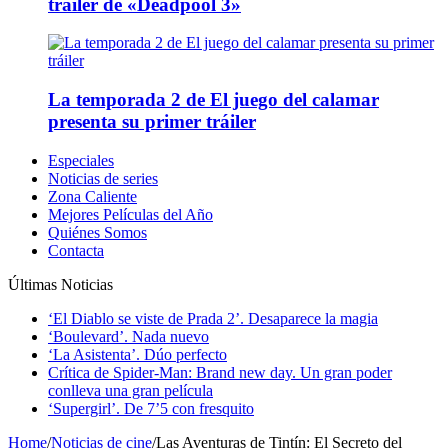
tráiler de «Deadpool 3»
La temporada 2 de El juego del calamar
presenta su primer tráiler
Especiales
Noticias de series
Zona Caliente
Mejores Películas del Año
Quiénes Somos
Contacta
Últimas Noticias
‘El Diablo se viste de Prada 2’. Desaparece la magia
‘Boulevard’. Nada nuevo
‘La Asistenta’. Dúo perfecto
Crítica de Spider-Man: Brand new day. Un gran poder
conlleva una gran película
‘Supergirl’. De 7’5 con fresquito
Home
/
Noticias de cine
/
Las Aventuras de Tintín: El Secreto del