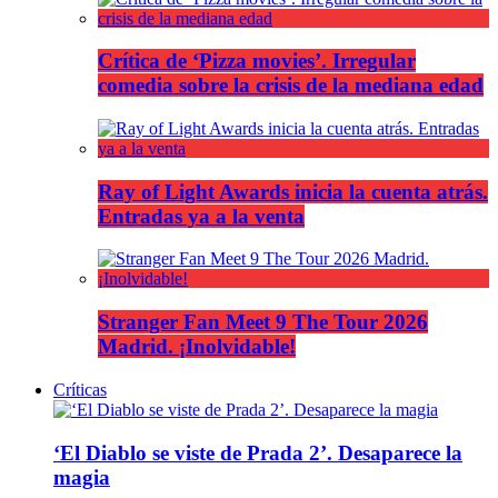
Crítica de ‘Pizza movies’. Irregular
comedia sobre la crisis de la mediana edad
Ray of Light Awards inicia la cuenta atrás.
Entradas ya a la venta
Stranger Fan Meet 9 The Tour 2026
Madrid. ¡Inolvidable!
Críticas
‘El Diablo se viste de Prada 2’. Desaparece la
magia