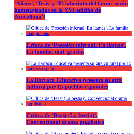
‘Aliens’, ‘Tesis’ y ‘El laberinto del fauno’ serán
homenajeadas en la XVI edición de
Acocollona’t
Crítica de ‘Posesión infernal: En llamas’.
La familia, mal, gracias
La Barraca Educativa presenta su gira
cultural por 15 pueblos españoles
Crítica de ‘Beast (La bestia)’.
Convencional drama pugilístico