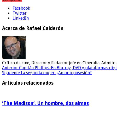
Facebook
Twitter
LinkedIn
Acerca de Rafael Calderón
Crítico de cine, Director y Redactor jefe en Cineralia. Admi
Anterior
Capitán Phillips. En Blu-ray, DVD y plataformas digi
Siguiente
La segunda mujer. ¿Amor o posesión?
Artículos relacionados
‘The Madison’. Un hombre, dos almas