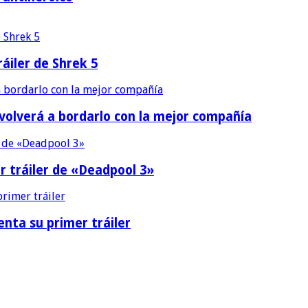
áiler de Shrek 5
 volverá a bordarlo con la mejor compañía
r tráiler de «Deadpool 3»
nta su primer tráiler