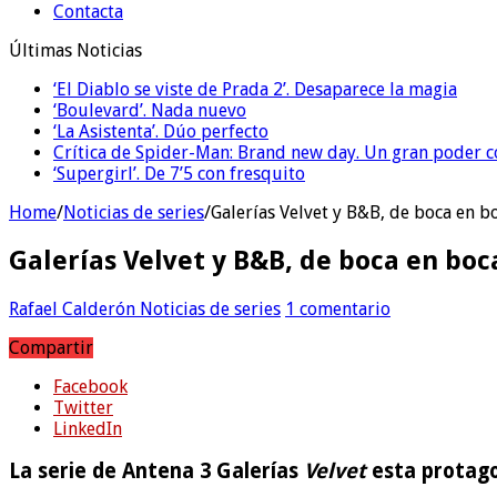
Contacta
Últimas Noticias
‘El Diablo se viste de Prada 2’. Desaparece la magia
‘Boulevard’. Nada nuevo
‘La Asistenta’. Dúo perfecto
Crítica de Spider-Man: Brand new day. Un gran poder c
‘Supergirl’. De 7’5 con fresquito
Home
/
Noticias de series
/
Galerías Velvet y B&B, de boca en b
Galerías Velvet y B&B, de boca en boc
Rafael Calderón
Noticias de series
1 comentario
Compartir
Facebook
Twitter
LinkedIn
La serie de Antena 3 Galerías
Velvet
esta protago