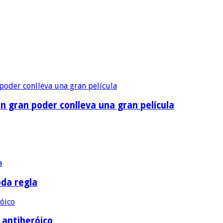
n gran poder conlleva una gran película
oda regla
e antiheróico