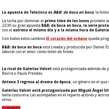
La apuesta de Telecinco es
B&B: de boca en boca
, la his
La lucha por dominar el
prime time de los lunes
promete ser
22:30 su gran apuesta
B&B: de boca en boca, la serie pro
con el
estreno el mismo día y a la misma hora de Galería
Con todos estos cambios
El corazón del océano
queda progr
B&B: de boca en boca
está creada y producida por Daniel Éc
laboral con el amor cómo telón de fondo.
La rival de Galerías Velvet
está protagonizada además de 
Rovira o Paula Prendes.
Antena 3 regresa al drama de época
, un género en el que
Galerías Velvet está protagonizada por Miguel Ángel Sil
bella costurera. Les acompañan en el reparto actores y actric
otros.
Compartir