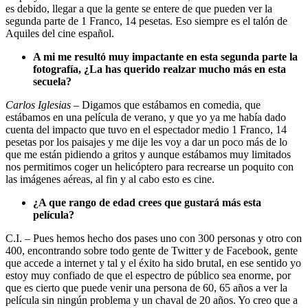
es debido, llegar a que la gente se entere de que pueden ver la
segunda parte de 1 Franco, 14 pesetas. Eso siempre es el talón de
Aquiles del cine español.
A mi me resultó muy impactante en esta segunda parte la
fotografía, ¿La has querido realzar mucho más en esta
secuela?
Carlos Iglesias
– Digamos que estábamos en comedia, que
estábamos en una película de verano, y que yo ya me había dado
cuenta del impacto que tuvo en el espectador medio 1 Franco, 14
pesetas por los paisajes y me dije les voy a dar un poco más de lo
que me están pidiendo a gritos y aunque estábamos muy limitados
nos permitimos coger un helicóptero para recrearse un poquito con
las imágenes aéreas, al fin y al cabo esto es cine.
¿A que rango de edad crees que gustará más esta
película?
C.I. – Pues hemos hecho dos pases uno con 300 personas y otro con
400, encontrando sobre todo gente de Twitter y de Facebook, gente
que accede a internet y tal y el éxito ha sido brutal, en ese sentido yo
estoy muy confiado de que el espectro de público sea enorme, por
que es cierto que puede venir una persona de 60, 65 años a ver la
película sin ningún problema y un chaval de 20 años. Yo creo que a