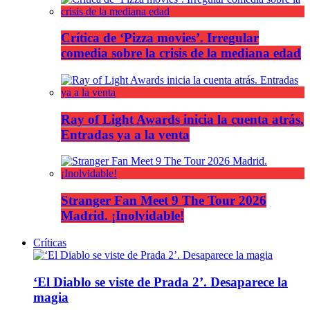
Crítica de ‘Pizza movies’. Irregular
comedia sobre la crisis de la mediana edad
Ray of Light Awards inicia la cuenta atrás.
Entradas ya a la venta
Stranger Fan Meet 9 The Tour 2026
Madrid. ¡Inolvidable!
Críticas
‘El Diablo se viste de Prada 2’. Desaparece la
magia