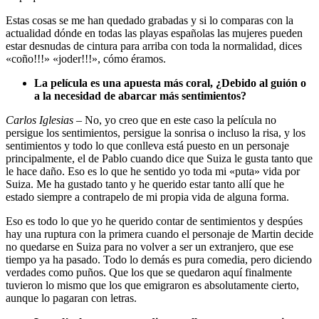
Estas cosas se me han quedado grabadas y si lo comparas con la
actualidad dónde en todas las playas españolas las mujeres pueden
estar desnudas de cintura para arriba con toda la normalidad, dices
«coño!!!» «joder!!!», cómo éramos.
La película es una apuesta más coral, ¿Debido al guión o
a la necesidad de abarcar más sentimientos?
Carlos Iglesias
– No, yo creo que en este caso la película no
persigue los sentimientos, persigue la sonrisa o incluso la risa, y los
sentimientos y todo lo que conlleva está puesto en un personaje
principalmente, el de Pablo cuando dice que Suiza le gusta tanto que
le hace daño. Eso es lo que he sentido yo toda mi «puta» vida por
Suiza. Me ha gustado tanto y he querido estar tanto allí que he
estado siempre a contrapelo de mi propia vida de alguna forma.
Eso es todo lo que yo he querido contar de sentimientos y despúes
hay una ruptura con la primera cuando el personaje de Martin decide
no quedarse en Suiza para no volver a ser un extranjero, que ese
tiempo ya ha pasado. Todo lo demás es pura comedia, pero diciendo
verdades como puños. Que los que se quedaron aquí finalmente
tuvieron lo mismo que los que emigraron es absolutamente cierto,
aunque lo pagaran con letras.