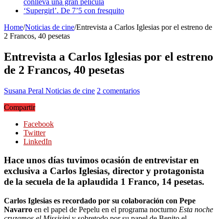
conlleva una gran película
‘Supergirl’. De 7’5 con fresquito
Home
/
Noticias de cine
/
Entrevista a Carlos Iglesias por el estreno de
2 Francos, 40 pesetas
Entrevista a Carlos Iglesias por el estreno
de 2 Francos, 40 pesetas
Susana Peral
Noticias de cine
2 comentarios
Compartir
Facebook
Twitter
LinkedIn
Hace unos días tuvimos ocasión de entrevistar en
exclusiva a Carlos Iglesias, director y protagonista
de la secuela de la aplaudida 1 Franco, 14 pesetas.
Carlos Iglesias es recordado por su colaboración con Pepe
Navarro
en el papel de Pepelu en el programa nocturno
Esta noche
cruzamos el Missisipi
y sobretodo por su papel de Benito el