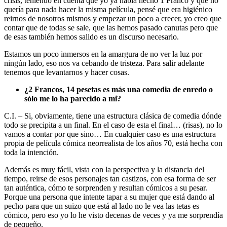
crisis, teniendo en cuenta que yo ya había hecho 1 Franco y que no
quería para nada hacer la misma película, pensé que era higiénico
reirnos de nosotros mismos y empezar un poco a crecer, yo creo que
contar que de todas se sale, que las hemos pasado canutas pero que
de esas también hemos salido es un discurso necesario.
Estamos un poco inmersos en la amargura de no ver la luz por
ningún lado, eso nos va cebando de tristeza. Para salir adelante
tenemos que levantarnos y hacer cosas.
¿2 Francos, 14 pesetas es más una comedia de enredo o
sólo me lo ha parecido a mi?
C.I. – Si, obviamente, tiene una estructura clásica de comedia dónde
todo se precipita a un final. En el caso de esta el final… (risas), no lo
vamos a contar por que sino… En cualquier caso es una estructura
propia de película cómica neorrealista de los años 70, está hecha con
toda la intención.
Además es muy fácil, vista con la perspectiva y la distancia del
tiempo, reirse de esos personajes tan castizos, con esa forma de ser
tan auténtica, cómo te sorprenden y resultan cómicos a su pesar.
Porque una persona que intente tapar a su mujer que está dando al
pecho para que un suizo que está al lado no le vea las tetas es
cómico, pero eso yo lo he visto decenas de veces y ya me sorprendía
de pequeño.