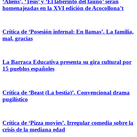
‘Aliens’, ‘Tesis’ y ‘El laberinto del fauno’ serán
homenajeadas en la XVI edición de Acocollona’t
Crítica de ‘Posesión infernal: En llamas’. La familia,
mal, gracias
La Barraca Educativa presenta su gira cultural por
15 pueblos españoles
Crítica de ‘Beast (La bestia)’. Convencional drama
pugilístico
Crítica de ‘Pizza movies’. Irregular comedia sobre la
crisis de la mediana edad