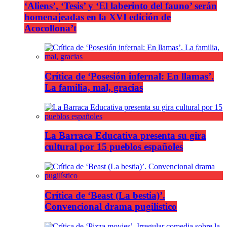
‘Aliens’, ‘Tesis’ y ‘El laberinto del fauno’ serán
homenajeadas en la XVI edición de
Acocollona’t
Crítica de ‘Posesión infernal: En llamas’.
La familia, mal, gracias
La Barraca Educativa presenta su gira
cultural por 15 pueblos españoles
Crítica de ‘Beast (La bestia)’.
Convencional drama pugilístico