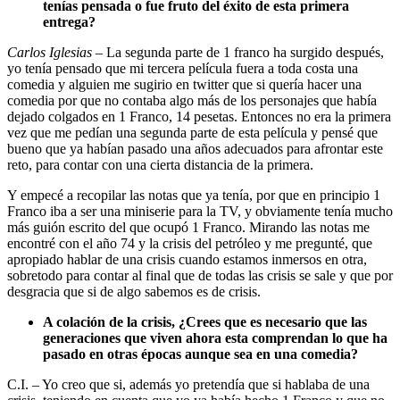
tenías pensada o fue fruto del éxito de esta primera
entrega?
Carlos Iglesias
– La segunda parte de 1 franco ha surgido después,
yo tenía pensado que mi tercera película fuera a toda costa una
comedia y alguien me sugirio en twitter que si quería hacer una
comedia por que no contaba algo más de los personajes que había
dejado colgados en 1 Franco, 14 pesetas. Entonces no era la primera
vez que me pedían una segunda parte de esta película y pensé que
bueno que ya habían pasado una años adecuados para afrontar este
reto, para contar con una cierta distancia de la primera.
Y empecé a recopilar las notas que ya tenía, por que en principio 1
Franco iba a ser una miniserie para la TV, y obviamente tenía mucho
más guión escrito del que ocupó 1 Franco. Mirando las notas me
encontré con el año 74 y la crisis del petróleo y me pregunté, que
apropiado hablar de una crisis cuando estamos inmersos en otra,
sobretodo para contar al final que de todas las crisis se sale y que por
desgracia que si de algo sabemos es de crisis.
A colación de la crisis, ¿Crees que es necesario que las
generaciones que viven ahora esta comprendan lo que ha
pasado en otras épocas aunque sea en una comedia?
C.I. – Yo creo que si, además yo pretendía que si hablaba de una