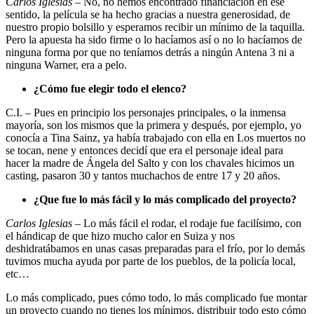
Carlos Iglesias
– No, no hemos encontrado financiación en ese
sentido, la película se ha hecho gracias a nuestra generosidad, de
nuestro propio bolsillo y esperamos recibir un mínimo de la taquilla.
Pero la apuesta ha sido firme o lo hacíamos así o no lo hacíamos de
ninguna forma por que no teníamos detrás a ningún Antena 3 ni a
ninguna Warner, era a pelo.
¿Cómo fue elegir todo el elenco?
C.I. – Pues en principio los personajes principales, o la inmensa
mayoría, son los mismos que la primera y después, por ejemplo, yo
conocía a Tina Sainz, ya había trabajado con ella en Los muertos no
se tocan, nene y entonces decidí que era el personaje ideal para
hacer la madre de Ángela del Salto y con los chavales hicimos un
casting, pasaron 30 y tantos muchachos de entre 17 y 20 años.
¿Que fue lo más fácil y lo más complicado del proyecto?
Carlos Iglesias
– Lo más fácil el rodar, el rodaje fue facilísimo, con
el hándicap de que hizo mucho calor en Suiza y nos
deshidratábamos en unas casas preparadas para el frío, por lo demás
tuvimos mucha ayuda por parte de los pueblos, de la policía local,
etc…
Lo más complicado, pues cómo todo, lo más complicado fue montar
un proyecto cuando no tienes los mínimos, distribuir todo esto cómo