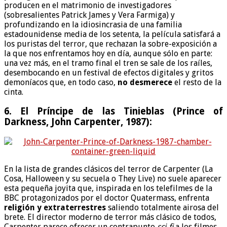
producen en el matrimonio de investigadores
(sobresalientes Patrick James y Vera Farmiga) y
profundizando en la idiosincrasia de una familia
estadounidense media de los setenta, la película satisfará a
los puristas del terror, que rechazan la sobre-exposición a
la que nos enfrentamos hoy en día, aunque sólo en parte:
una vez más, en el tramo final el tren se sale de los raíles,
desembocando en un festival de efectos digitales y gritos
demoníacos que, en todo caso,
no desmerece
el resto de la
cinta.
6. El Príncipe de las Tinieblas (Prince of
Darkness, John Carpenter, 1987):
En la lista de grandes clásicos del terror de Carpenter (La
Cosa, Halloween y su secuela o They Live) no suele aparecer
esta pequeña joyita que, inspirada en los telefilmes de la
BBC protagonizados por el doctor Quatermass, enfrenta
religión y extraterrestres
saliendo totalmente airosa del
brete. El director moderno de terror más clásico de todos,
Carpenter parece ofrecer un contrapunto
sci-fi
a los filmes