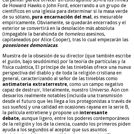
de Howard Hawks o John Ford, encerrando a un grupo de
científicos en una iglesia para determinar si la masa verde
de su sótano,
pura encarnación del mal
, es mesurable
empíricamente. Obviamente, se quedarán encerrados y el
exterior se convertirá en la desolación más absoluta
(impagable la barahúnda de
homeless
asesinos,
capitaneados por Alice Cooper), tras lo cual empezarán las
posesiones demoníacas
.
Muestra de la obsesión de su director (que también escribe
el guión, bajo seudónimo) por la teoría de partículas y la
física cuántica, El príncipe de las tinieblas ofrece una nueva
perspectiva del diablo y de toda la religión cristiana en
general, caracterizando al señor de las tinieblas como
antimateria extraterrestre
, como un campo negativo
capaz de destruir, literalmente, nuestro Universo. Aún con
desvaríos realmente notables (incluida una transmisión
desde el futuro que les llega a los protagonistas a través de
sus sueños) y una calidad en ocasiones rayana en la serie B,
la película entretiene y propone un
interesante
debate,
aunque ligero, entre los poderes contemporáneos
de la religión y los de la ciencia, cuando los primeros piden
ayuda a los segundos al aceptar que sus asuntos