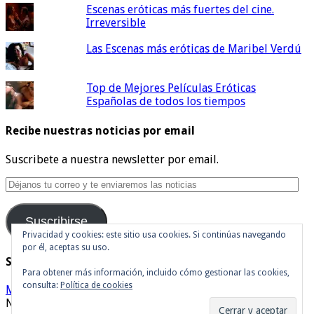
Escenas eróticas más fuertes del cine.
Irreversible
Las Escenas más eróticas de Maribel Verdú
Top de Mejores Películas Eróticas
Españolas de todos los tiempos
Recibe nuestras noticias por email
Suscribete a nuestra newsletter por email.
Déjanos
tu
correo
Suscribirse
y
te
Privacidad y cookies: este sitio usa cookies. Si continúas navegando
por él, aceptas su uso.
enviaremos
Síguenos en Twitter
las
Para obtener más información, incluido cómo gestionar las cookies,
noticias
consulta:
Política de cookies
Mis tuits
Noticias de cine y de series de televisión, críticas, tráilers,