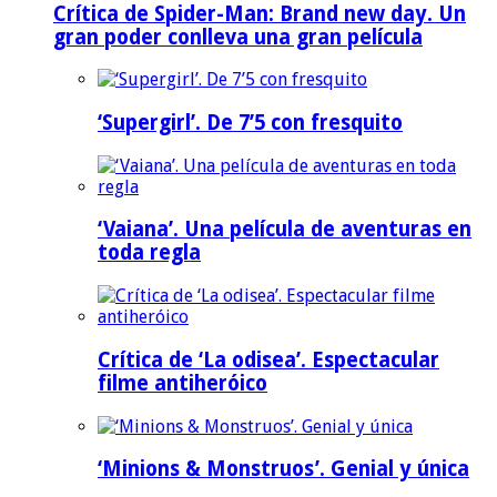
Crítica de Spider-Man: Brand new day. Un
gran poder conlleva una gran película
‘Supergirl’. De 7’5 con fresquito
‘Vaiana’. Una película de aventuras en
toda regla
Crítica de ‘La odisea’. Espectacular
filme antiheróico
‘Minions & Monstruos’. Genial y única