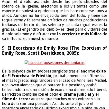
Aquí, el diablo asciende desde las profundidades del
sótano de la iglesia, afectando a los visitantes como una
especie de siniestra epidemia que les hace comerse unos a
otros. Aunque no ha envejecido bien del todo, y tiene ese
toque
camp
y falsamente artístico de muchas producciones
italianas de terror de los setenta y ochenta (igual esa es la
gracia), «El engendro del diablo» es ideal para olvidarse del
diablo solemne y disfrutar con
la vertiente más lúdica
de
su influencia en nuestro mundo.
9. El Exorcismo de Emily Rose (The Exorcism of
Emily Rose, Scott Derrickson, 2005):
De la pléyade de imitadores surgidos tras el
enorme éxito
de El Exorcista de Friedkin
, probablemente este filme sea
el más logrado: inspirándose en el caso de Anneliese Michel,
una joven alemana que al parecer fue poseída y acabó
falleciendo tras una sesión de exorcismo demasiado liberal,
Derrickson combina con eficacia
el drama judicial y el
filme de terror
austero que muchos otros evitaron a la
hora de tratar una posesión. Así, durante el juicio al
sacerdote encargado del último exorcismo a la niña, se van