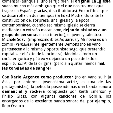
comenzar (aunque si uno se fija bien, el
original La Iglesia
suena mucho más ambiguo que el que nos tuvimos que
tragar en España-gracias, distribuidoras). En un filme que
se desarrolla en dos tiempos (la Edad Media, durante la
construcción de, sorpresa, una iglesia y la época
contemporánea, cuando esa misma iglesia se cierra
mediante un extraño mecanismo,
dejando aislados a un
grupo de personas
en su interior), el joven y talentoso
Michele Soavi (imprescindibles Aquarius y Mi novia es un
zombi)
remakea
inteligentemente Demons (no en vano
pertenecen a la misma y oportunista saga, que pretendía
capitalizar el éxito de la primera) dándole a todo un
carácter gótico y pétreo y dejando un poco de lado el
espíritu
punk
de la original (pero sin quitar, menos mal,
las toneladas de sangre
).
Con
Dario Argento como productor
(no en vano su hija
Asia, por entonces jovencísima actriz, es una de las
protagonistas), la película posee además una banda sonora
demencial y rockera
compuesta por Keith Emerson y
Philip Glass, con algunas canciones de Goblin, los
encargados de la excelente banda sonora de, por ejemplo,
Rojo Oscuro.