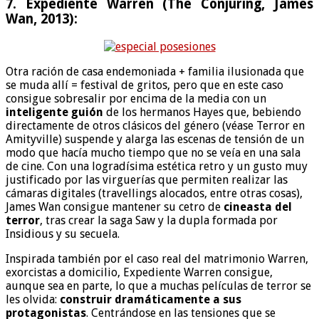
7. Expediente Warren (The Conjuring, James
Wan, 2013):
Otra ración de casa endemoniada + familia ilusionada que
se muda allí = festival de gritos, pero que en este caso
consigue sobresalir por encima de la media con un
inteligente guión
de los hermanos Hayes que, bebiendo
directamente de otros clásicos del género (véase Terror en
Amityville) suspende y alarga las escenas de tensión de un
modo que hacía mucho tiempo que no se veía en una sala
de cine. Con una logradísima estética retro y un gusto muy
justificado por las virguerías que permiten realizar las
cámaras digitales (travellings alocados, entre otras cosas),
James Wan consigue mantener su cetro de
cineasta del
terror
, tras crear la saga Saw y la dupla formada por
Insidious y su secuela.
Inspirada también por el caso real del matrimonio Warren,
exorcistas a domicilio, Expediente Warren consigue,
aunque sea en parte, lo que a muchas películas de terror se
les olvida:
construir dramáticamente a sus
protagonistas
. Centrándose en las tensiones que se