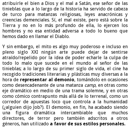
atribuirle el bien a Dios y el mal a Satán, ese señor de las
tinieblas que a lo largo de la historia ha servido de cabeza
de turco para matanzas religiosas, leyes anacrónicas y
creencias demenciales. Sí, el mal existe, pero está sobre la
Tierra y no en lo más profundo de ella, lo ejercen los
hombres y no esa entidad adversa a todo lo bueno que
hemos dado en llamar el Diablo.
Y sin embargo, el mito es algo muy poderoso e incluso en
pleno siglo XXI ningún arte puede dejar de sentirse
atraído/repelido por la idea de poder echarle la culpa de
todo lo malo que sucede en el mundo al señor de las
tinieblas; a lo largo de su primer siglo de vida, el cine ha
recogido tradiciones literarias y plásticas muy diversas a la
hora de
representar al demonio
, tomándolo en ocasiones
como desencadenante de una matanza
camp
, en otras como
eje dramático en medio de una trama solemne, y en otras
como cómico contrapunto más allá de lo terrenal, como un
corredor de apuestas loco que controla a la humanidad
(¿alguien dijo Job?). El demonio, en fin, ha acabado siendo
una figura dramática intercambiable que muchos
directores, de terror pero también adscritos a otros
géneros, han utilizado
a favor de sus estilos personales.