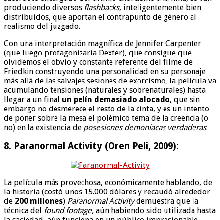
produciendo diversos
flashbacks,
inteligentemente bien
distribuidos, que aportan el contrapunto de género al
realismo del juzgado.
Con una interpretación magnífica de Jennifer Carpenter
(que luego protagonizaría Dexter), que consigue que
olvidemos el obvio y constante referente del filme de
Friedkin construyendo una personalidad en su personaje
más allá de las salvajes sesiones de exorcismo, la película va
acumulando tensiones (naturales y sobrenaturales) hasta
llegar a un final
un pelín demasiado alocado
, que sin
embargo no desmerece el resto de la cinta, y es un intento
de poner sobre la mesa el polémico tema de la creencia (o
no) en la existencia de
posesiones demoníacas verdaderas
.
8. Paranormal Activity (Oren Peli, 2009):
La película más provechosa, económicamente hablando, de
la historia (costó unos 15.000 dólares y recaudó alrededor
de
200 millones
)
Paranormal Activity
demuestra que la
técnica del
found footage,
aún habiendo sido utilizada hasta
la saciedad, aún funciona en un público impresionable