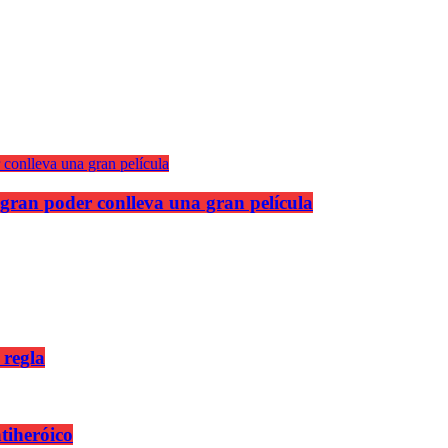
gran poder conlleva una gran película
 regla
ntiheróico