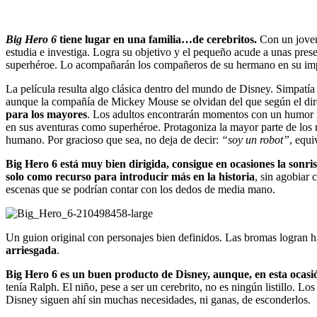
Big Hero
6
tiene lugar en una familia…de cerebritos.
Con un joven 
estudia e investiga. Logra su objetivo y el pequeño acude a unas prese
superhéroe. Lo acompañarán los compañeros de su hermano en su imp
La película resulta algo clásica dentro del mundo de Disney. Simpatía
aunque la compañía de Mickey Mouse se olvidan del que según el dire
para los mayores
. Los adultos encontrarán momentos con un humor mu
en sus aventuras como superhéroe. Protagoniza la mayor parte de los
humano. Por gracioso que sea, no deja de decir:
“soy un robot”
, equi
Big Hero 6 está muy bien dirigida, consigue en ocasiones la sonri
solo como recurso para introducir más en la historia
, sin agobiar
escenas que se podrían contar con los dedos de media mano.
Un guion original con personajes bien definidos. Las bromas logran hi
arriesgada
.
Big Hero 6 es un buen producto de Disney, aunque, en esta ocasión
tenía Ralph. El niño, pese a ser un cerebrito, no es ningún listillo.
Disney siguen ahí sin muchas necesidades, ni ganas, de esconderlos.