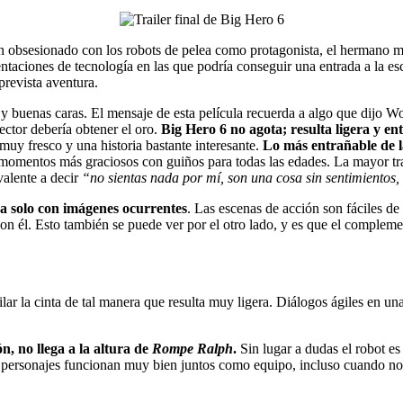
obsesionado con los robots de pelea como protagonista, el hermano may
ntaciones de tecnología en las que podría conseguir una entrada a la es
revista aventura.
 y buenas caras. El mensaje de esta película recuerda a algo que dijo 
ctor debería obtener el oro.
Big Hero 6 no agota; resulta ligera y 
y fresco y una historia bastante interesante.
Lo más entrañable de la
 momentos más graciosos con guiños para todas las edades. La mayor tr
valente a decir
“no sientas nada por mí, son una cosa sin sentimientos,
sa solo con imágenes ocurrentes
. Las escenas de acción son fáciles de
 con él. Esto también se puede ver por el otro lado, y es que el comple
lar la cinta de tal manera que resulta muy ligera. Diálogos ágiles en u
, no llega a la altura de
Rompe Ralph
.
Sin lugar a dudas el robot es
 Los personajes funcionan muy bien juntos como equipo, incluso cuando n