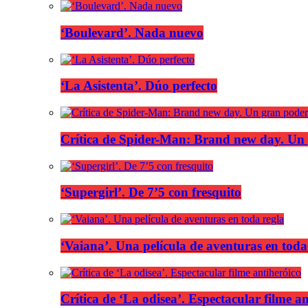
‘Boulevard’. Nada nuevo
‘La Asistenta’. Dúo perfecto
Crítica de Spider-Man: Brand new day. Un 
‘Supergirl’. De 7’5 con fresquito
‘Vaiana’. Una película de aventuras en toda
Crítica de ‘La odisea’. Espectacular filme a