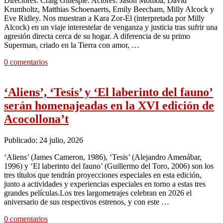
Directores: Craig Gillespie. Actores: Jason Momoa, David
Krumholtz, Matthias Schoenaerts, Emily Beecham, Milly Alcock y
Eve Ridley. Nos muestran a Kara Zor-El (interpretada por Milly
Alcock) en un viaje interestelar de venganza y justicia tras sufrir una
agresión directa cerca de su hogar. A diferencia de su primo
Superman, criado en la Tierra con amor, …
0 comentarios
‘Aliens’, ‘Tesis’ y ‘El laberinto del fauno’
serán homenajeadas en la XVI edición de
Acocollona’t
Publicado: 24 julio, 2026
‘Aliens’ (James Cameron, 1986), ‘Tesis’ (Alejandro Amenábar,
1996) y ‘El laberinto del fauno’ (Guillermo del Toro, 2006) son los
tres títulos que tendrán proyecciones especiales en esta edición,
junto a actividades y experiencias especiales en torno a estas tres
grandes películas.Los tres largometrajes celebran en 2026 el
aniversario de sus respectivos estrenos, y con este …
0 comentarios