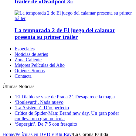
tráiler de «Deadpool 3»
La temporada 2 de El juego del calamar
presenta su primer tráiler
Especiales
Noticias de series
Zona Caliente
Mejores Películas del Año
Quiénes Somos
Contacta
Últimas Noticias
‘El Diablo se viste de Prada 2’. Desaparece la magia
‘Boulevard’. Nada nuevo
‘La Asistenta’. Dúo perfecto
Crítica de Spider-Man: Brand new day. Un gran poder
conlleva una gran película
‘Supergirl’. De 7’5 con fresquito
Home
/
Películas en DVD y Blu-Ray
/
La Corona Partida