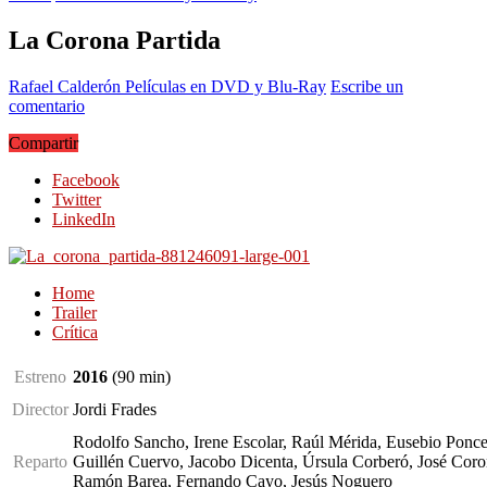
La Corona Partida
Rafael Calderón
Películas en DVD y Blu-Ray
Escribe un
comentario
Compartir
Facebook
Twitter
LinkedIn
Home
Trailer
Crítica
Estreno
2016
(90
min
)
Director
Jordi Frades
Rodolfo Sancho, Irene Escolar, Raúl Mérida, Eusebio Ponc
Reparto
Guillén Cuervo, Jacobo Dicenta, Úrsula Corberó, José Coro
Ramón Barea, Fernando Cayo, Jesús Noguero