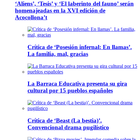
‘Aliens’, ‘Tesis’ y ‘El laberinto del fauno’ serán
homenajeadas en la XVI edición de
Acocollona’t
Crítica de ‘Posesión infernal: En llamas’.
La familia, mal, gracias
La Barraca Educativa presenta su gira
cultural por 15 pueblos españoles
Crítica de ‘Beast (La bestia)’.
Convencional drama pugilístico