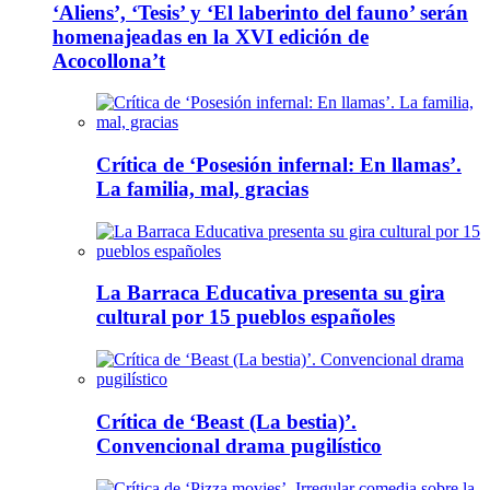
‘Aliens’, ‘Tesis’ y ‘El laberinto del fauno’ serán
homenajeadas en la XVI edición de
Acocollona’t
Crítica de ‘Posesión infernal: En llamas’.
La familia, mal, gracias
La Barraca Educativa presenta su gira
cultural por 15 pueblos españoles
Crítica de ‘Beast (La bestia)’.
Convencional drama pugilístico