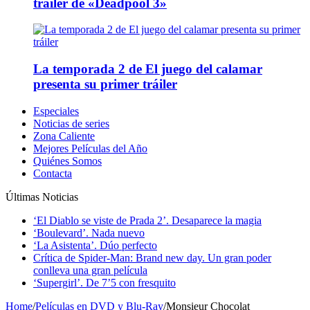
tráiler de «Deadpool 3»
La temporada 2 de El juego del calamar
presenta su primer tráiler
Especiales
Noticias de series
Zona Caliente
Mejores Películas del Año
Quiénes Somos
Contacta
Últimas Noticias
‘El Diablo se viste de Prada 2’. Desaparece la magia
‘Boulevard’. Nada nuevo
‘La Asistenta’. Dúo perfecto
Crítica de Spider-Man: Brand new day. Un gran poder
conlleva una gran película
‘Supergirl’. De 7’5 con fresquito
Home
/
Películas en DVD y Blu-Ray
/
Monsieur Chocolat