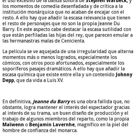
el uso excesivo de la banda sonora de
Stephen Warbeck,
y
los momentos de comedia desenfadada y de crítica a la
institución monárquica que no acaban de encajar con el
resto. A ello hay que añadir la escasa relevancia que tienen
el resto de personajes que no son la propia Jeanne Du
Barry. En este aspecto cabe destacar la escasa sutilidad con
que están perfiladas las hijas del rey, que parecen emular a
las hermanastras malas de Cenicienta.
La película se ve aquejada de una irregularidad que alterna
momentos más o menos logrados, especialmente los
cómicos, con otros poco afortunados, especialmente los
soporíferos pasajes dramáticos. A ello hay que añadir la
escasa química que existe entre ella y un contenido
Johnny
Depp
, que da vida a Luis XV.
En definitiva,
Jeanne du Barry
es una obra fallida que, no
obstante, logra mantener el interés del espectador gracias
al interés de su trama, un buen diseño de producción y el
trabajo de algunos miembros del reparto, como la propia
Maïwenn
o
Benjamin Lavernhe
, magnífico en la piel del
hombre de confianza del monarca.