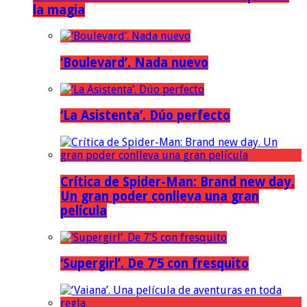
la magia
‘Boulevard’. Nada nuevo
‘La Asistenta’. Dúo perfecto
Crítica de Spider-Man: Brand new day.
Un gran poder conlleva una gran
película
‘Supergirl’. De 7’5 con fresquito