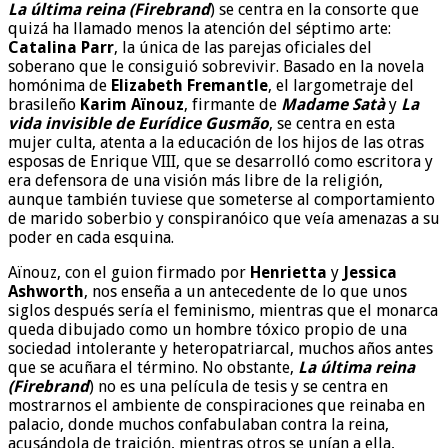
La última reina (Firebrand
) se centra en la consorte que
quizá ha llamado menos la atención del séptimo arte:
Catalina Parr
, la única de las parejas oficiales del
soberano que le consiguió sobrevivir. Basado en la novela
homónima de
Elizabeth Fremantle
, el largometraje del
brasileño
Karim Aïnouz
, firmante de
Madame Satà
y
La
vida invisible de Eurídice Gusmão
, se centra en esta
mujer culta, atenta a la educación de los hijos de las otras
esposas de Enrique VIII, que se desarrolló como escritora y
era defensora de una visión más libre de la religión,
aunque también tuviese que someterse al comportamiento
de marido soberbio y conspiranóico que veía amenazas a su
poder en cada esquina.
Aïnouz, con el guion firmado por
Henrietta
y
Jessica
Ashworth
, nos enseña a un antecedente de lo que unos
siglos después sería el feminismo, mientras que el monarca
queda dibujado como un hombre tóxico propio de una
sociedad intolerante y heteropatriarcal, muchos años antes
que se acuñara el término. No obstante,
La última reina
(Firebrand
) no es una película de tesis y se centra en
mostrarnos el ambiente de conspiraciones que reinaba en
palacio, donde muchos confabulaban contra la reina,
acusándola de traición, mientras otros se unían a ella,