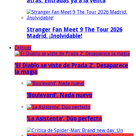
atrás. Entradas ya a la venta
Stranger Fan Meet 9 The Tour 2026
Madrid. ¡Inolvidable!
Críticas
‘El Diablo se viste de Prada 2’. Desaparece
la magia
‘Boulevard’. Nada nuevo
‘La Asistenta’. Dúo perfecto