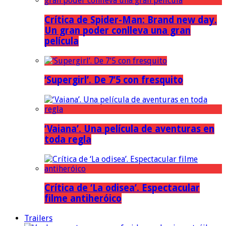
Crítica de Spider-Man: Brand new day.
Un gran poder conlleva una gran
película
‘Supergirl’. De 7’5 con fresquito
‘Vaiana’. Una película de aventuras en
toda regla
Crítica de ‘La odisea’. Espectacular
filme antiheróico
Trailers