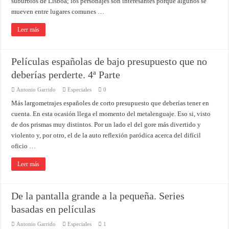
suburbios de Lisboa; los personajes son interesantes porque algunos se
mueven entre lugares comunes …
Leer más
Películas españolas de bajo presupuesto que no
deberías perderte. 4ª Parte
Antonio Garrido
Especiales
0
Más largometrajes españoles de corto presupuesto que deberías tener en
cuenta. En esta ocasión llega el momento del metalenguaje. Eso si, visto
de dos prismas muy distintos. Por un lado el del gore más divertido y
violento y, por otro, el de la auto reflexión paródica acerca del difícil
oficio …
Leer más
De la pantalla grande a la pequeña. Series
basadas en películas
Antonio Garrido
Especiales
1