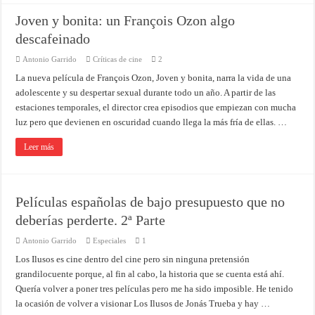
Joven y bonita: un François Ozon algo
descafeinado
Antonio Garrido
Críticas de cine
2
La nueva película de François Ozon, Joven y bonita, narra la vida de una
adolescente y su despertar sexual durante todo un año. A partir de las
estaciones temporales, el director crea episodios que empiezan con mucha
luz pero que devienen en oscuridad cuando llega la más fría de ellas. …
Leer más
Películas españolas de bajo presupuesto que no
deberías perderte. 2ª Parte
Antonio Garrido
Especiales
1
Los Ilusos es cine dentro del cine pero sin ninguna pretensión
grandilocuente porque, al fin al cabo, la historia que se cuenta está ahí.
Quería volver a poner tres películas pero me ha sido imposible. He tenido
la ocasión de volver a visionar Los Ilusos de Jonás Trueba y hay …