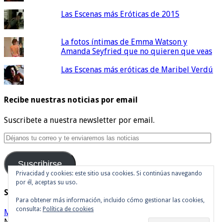
Las Escenas más Eróticas de 2015
La fotos íntimas de Emma Watson y
Amanda Seyfried que no quieren que veas
Las Escenas más eróticas de Maribel Verdú
Recibe nuestras noticias por email
Suscribete a nuestra newsletter por email.
Déjanos
tu
correo
Suscribirse
y
te
Privacidad y cookies: este sitio usa cookies. Si continúas navegando
por él, aceptas su uso.
enviaremos
Síguenos en Twitter
las
Para obtener más información, incluido cómo gestionar las cookies,
noticias
consulta:
Política de cookies
Mis tuits
Noticias de cine y de series de televisión, críticas, tráilers,