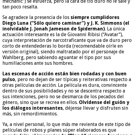
mechanic”) se esfuerza, pero la cara de tío duro no le sale y
tan poco resalta.
Se agradece la presencia de los
siempre cumplidores
Diego Luna (“Sólo quiero caminar”) y J. K. Simmons (el
inolvidable J. Jonah Jameson de Spiderman)
. La única
actuación interesante es la de Giovanni Ribisi (“Avatar”),
cuya interpretación de narcotraficante que va de duro pero
corto de entendederas lo borda (recomendable oírle en
versión original), siendo maltratado por el personaje de
Wahlberg, pero sabiendo aguantar el tipo por sus
humillaciones ante sus hombres.
Las escenas de acción están bien rodadas y con buen
pulso
, pero no dejan de ser típicas y reiterativas respecto a
otras películas de acción. La película es dura, convincente
dentro de sus posibilidades y no se descentra respecto a
sus intenciones, pero no se desmarca de los pecados del
género, sino que se recrea en ellos.
Olvídense del guión y
los diálogos interesantes
, déjense llevar y disfruten sin
más, sin remordimientos.
Ya, a nivel personal, lo que más me revienta de este tipo de
películas de robos y planes súper elaborados es que