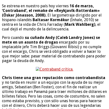
Se estrena en nuestro país hoy viernes
16 de marzo,
‘Contraband’, el remake de «Reykjavík-Rotterdam»
(Óskar Jónasson, 2008).
El largometraje dirigido por el
hispano-islandés
Baltasar Kormákur
(Inhale, 2010) se
centra en la vida de Chris Farraday (
Mark Wahlberg)
, el
cual dejó el mundo de la delincuencia.
Pero cuando
su cuñado Andy (Caleb Landry Jones) se
mete en un asunto de drogas
encargado por su
implacable jefe Tim Briggs (Giovanni Ribisi) y no cumple
con el encargo, Chris se verá obligado a volver a hacer lo
que mejor sabe: pasar material de contrabando para poder
pagar la deuda de Andy.
Chris tiene una gran reputación como contrabandista
y no tarda en reunir a un equipo con la ayuda de su mejor
amigo, Sebastian (Ben Foster), con el fin de realizar un
último trabajo en Panamá para traer millones de dólares en
billetes falsos. Pero las cosas, como de costumbre, no salen
como estaba previsto, y con sólo unas horas para hacerse
con el dinero, Chris deberá hacer uso de sus legendarias