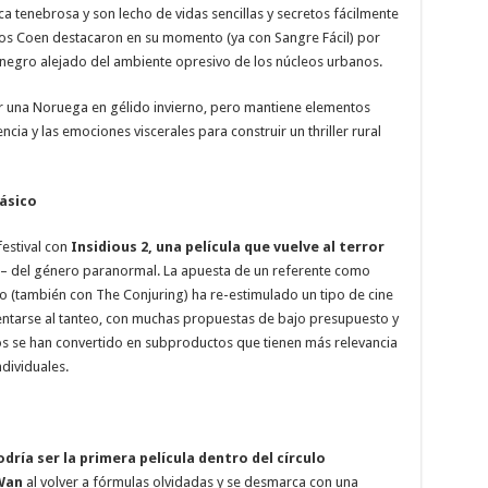
 tenebrosa y son lecho de vidas sencillas y secretos fácilmente
os Coen destacaron en su momento (ya con Sangre Fácil) por
ne negro alejado del ambiente opresivo de los núcleos urbanos.
r una Noruega en gélido invierno, pero mantiene elementos
ia y las emociones viscerales para construir un thriller rural
lásico
estival con
Insidious 2, una película que vuelve al terror
o– del género paranormal. La apuesta de un referente como
o (también con The Conjuring) ha re-estimulado un tipo de cine
ntarse al tanteo, con muchas propuestas de bajo presupuesto y
 se han convertido en subproductos que tienen más relevancia
dividuales.
ría ser la primera película dentro del círculo
Wan
al volver a fórmulas olvidadas y se desmarca con una