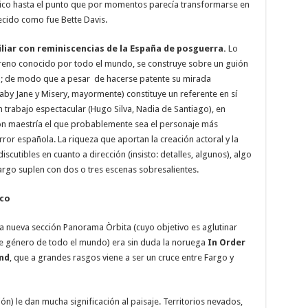
ico hasta el punto que por momentos parecía transformarse en
ecido como fue Bette Davis.
iar con reminiscencias de la España de posguerra.
Lo
erreno conocido por todo el mundo, se construye sobre un guión
co; de modo que a pesar de hacerse patente su mirada
aby Jane y Misery, mayormente) constituye un referente en sí
n trabajo espectacular (Hugo Silva, Nadia de Santiago), en
on maestría el que probablemente sea el personaje más
rror española. La riqueza que aportan la creación actoral y la
iscutibles en cuanto a dirección (insisto: detalles, algunos), algo
rgo suplen con dos o tres escenas sobresalientes.
nco
a nueva sección Panorama Òrbita (cuyo objetivo es aglutinar
e género de todo el mundo) era sin duda la noruega
In Order
nd
, que a grandes rasgos viene a ser un cruce entre Fargo y
ión) le dan mucha significación al paisaje. Territorios nevados,