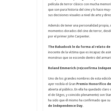
película de terror clásico con mucha memoria
que son pura historia del cine y lo hace mu
sus decisiones visuales a nivel de arte y dire
Además de tener una personalidad propia, d
momentos dorados del cine de terror, desde 
por el primer John Carpenter.
The Babadook le da forma al relato de
inocente de la víctima que es incapaz de asi
monstruo que se esconde dentro del armari
Roland Emmerich (re)confirma Indepen
Uno de los grandes nombres de esta edició
ayer recibía el Gran
Premio Honorífico de 
abierta al público. En ella ha quedado claro
el de Sitges, y coincido plenamente) son Star
ha sido que él mismo ha confirmado que su p
de Independence Day.