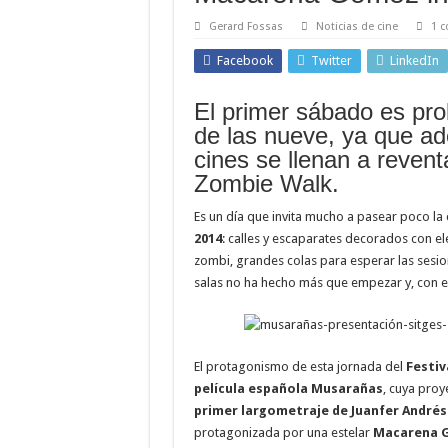
Gerard Fossas
Noticias de cine
1 c
Facebook
Twitter
LinkedIn
El primer sábado es pro
de las nueve, ya que ad
cines se llenan a reventa
Zombie Walk.
Es un día que invita mucho a pasear poco la 
2014
: calles y escaparates decorados con e
zombi, grandes colas para esperar las sesio
salas no ha hecho más que empezar y, con el
El protagonismo de esta jornada del
Festiv
película española Musarañas
, cuya pro
primer largometraje de Juanfer Andrés 
protagonizada por una estelar
Macarena 