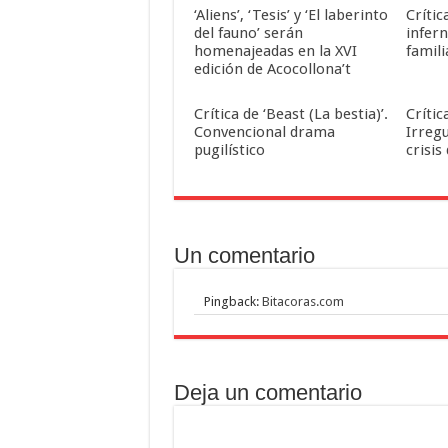
‘Aliens’, ‘Tesis’ y ‘El laberinto
Crític
del fauno’ serán
infern
homenajeadas en la XVI
famili
edición de Acocollona’t
Crítica de ‘Beast (La bestia)’.
Crític
Convencional drama
Irreg
pugilístico
crisis
Un comentario
Pingback:
Bitacoras.com
Deja un comentario