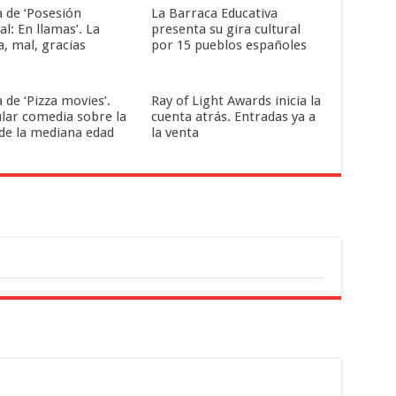
a de ‘Posesión
La Barraca Educativa
al: En llamas’. La
presenta su gira cultural
a, mal, gracias
por 15 pueblos españoles
a de ‘Pizza movies’.
Ray of Light Awards inicia la
ular comedia sobre la
cuenta atrás. Entradas ya a
 de la mediana edad
la venta