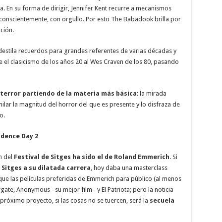
. En su forma de dirigir, Jennifer Kent recurre a mecanismos
y conscientemente, con orgullo. Por esto The Babadook brilla por
cción.
estila recuerdos para grandes referentes de varias décadas y
el clasicismo de los años 20 al Wes Craven de los 80, pasando
 terror partiendo de la materia más básica
: la mirada
milar la magnitud del horror del que es presente y lo disfraza de
o.
dence Day 2
n del
Festival de Sitges ha sido el de Roland Emmerich
. Si
Sitges a su dilatada carrera
, hoy daba una masterclass
 que las películas preferidas de Emmerich para público (al menos
gate, Anonymous –su mejor film– y El Patriota; pero la noticia
róximo proyecto, si las cosas no se tuercen, será la
secuela