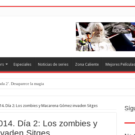
ers
Especiales
Noticias de series
Zona Caliente
Mejores Película
rada 2’. Desaparece la magia
2014. Día 2: Los zombies y Macarena Gómez invaden Sitges
Síg
2014. Día 2: Los zombies y
vaden Sitges