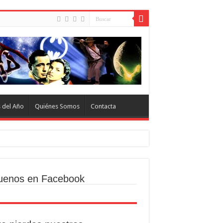
s del Año
Quiénes Somos
Contacta
uenos en Facebook