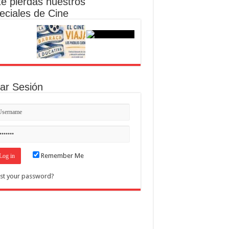
te pierdas nuestros
eciales de Cine
iar Sesión
Remember Me
st your password?