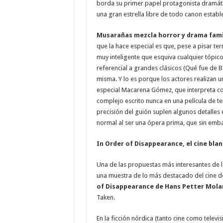
borda su primer papel protagonista dramát
una gran estrella libre de todo canon establ
Musarañas mezcla horror y drama famil
que la hace especial es que, pese a pisar t
muy inteligente que esquiva cualquier tópi
referencial a grandes clásicos (Qué fue de B
misma. Y lo es porque los actores realizan u
especial Macarena Gómez, que interpreta c
complejo escrito nunca en una película de te
precisión del guión suplen algunos detalles d
normal al ser una ópera prima, que sin emba
In Order of Disappearance, el cine bla
Una de las propuestas más interesantes de l
una muestra de lo más destacado del cine d
of Disappearance de Hans Petter Mola
Taken.
En la ficción nórdica (tanto cine como televis