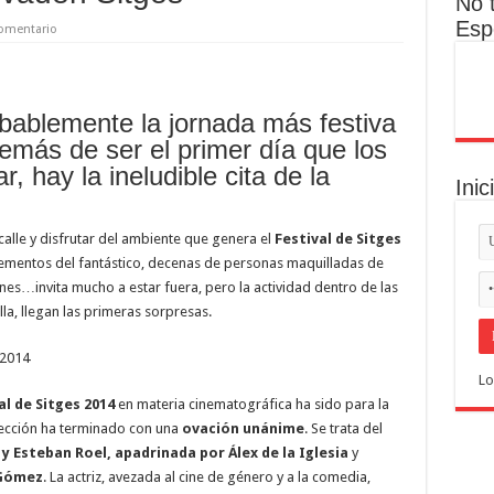
No 
Esp
omentario
bablemente la jornada más festiva
emás de ser el primer día que los
r, hay la ineludible cita de la
Inic
calle y disfrutar del ambiente que genera el
Festival de Sitges
lementos del fantástico, decenas de personas maquilladas de
nes…invita mucho a estar fuera, pero la actividad dentro de las
la, llegan las primeras sorpresas.
Lo
al de Sitges 2014
en materia cinematográfica ha sido para la
yección ha terminado con una
ovación unánime
. Se trata del
y Esteban Roel, apadrinada por Álex de la Iglesia
y
Gómez
. La actriz, avezada al cine de género y a la comedia,