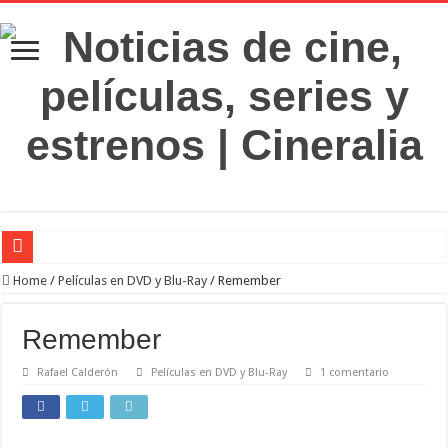
‘El Diablo se viste de Prada 2’. Desaparece la magia
Home
/
Películas en DVD y Blu-Ray
/
Remember
‘Boulevard’. Nada nuevo
Remember
‘La Asistenta’. Dúo perfecto
Rafael Calderón
Películas en DVD y Blu-Ray
1 comentario
Crítica de Spider-Man: Brand new day. Un gran poder conlleva una gran película
‘Supergirl’. De 7’5 con fresquito