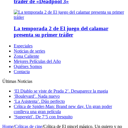
tráiler de «Deadpool 3»
La temporada 2 de El juego del calamar
presenta su primer tráiler
Especiales
Noticias de series
Zona Caliente
Mejores Películas del Año
Quiénes Somos
Contacta
Últimas Noticias
‘El Diablo se viste de Prada 2’. Desaparece la magia
‘Boulevard’. Nada nuevo
‘La Asistenta’. Dúo perfecto
Crítica de Spider-Man: Brand new day. Un gran poder
conlleva una gran película
‘Supergirl’. De 7’5 con fresquito
Home
/
Críticas de cine
/
Crítica de El pincel mágico. Un quiero y no