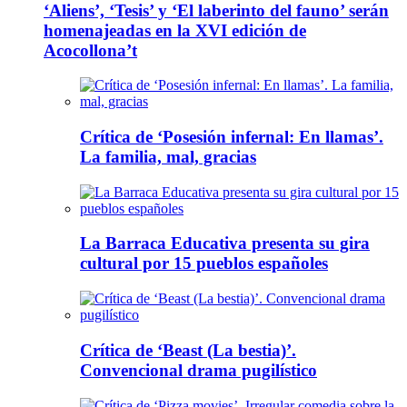
‘Aliens’, ‘Tesis’ y ‘El laberinto del fauno’ serán
homenajeadas en la XVI edición de
Acocollona’t
Crítica de ‘Posesión infernal: En llamas’.
La familia, mal, gracias
La Barraca Educativa presenta su gira
cultural por 15 pueblos españoles
Crítica de ‘Beast (La bestia)’.
Convencional drama pugilístico