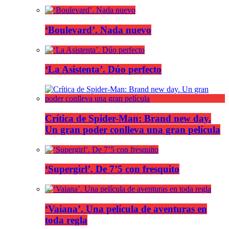
‘Boulevard’. Nada nuevo
‘La Asistenta’. Dúo perfecto
Crítica de Spider-Man: Brand new day.
Un gran poder conlleva una gran película
‘Supergirl’. De 7’5 con fresquito
‘Vaiana’. Una película de aventuras en
toda regla