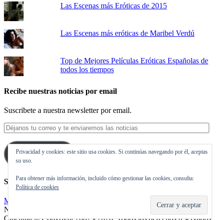
Las Escenas más Eróticas de 2015
Las Escenas más eróticas de Maribel Verdú
Top de Mejores Películas Eróticas Españolas de
todos los tiempos
Recibe nuestras noticias por email
Suscribete a nuestra newsletter por email.
Déjanos
tu
correo
Privacidad y cookies: este sitio usa cookies. Si continúas navegando por él, aceptas
y
Suscribirse
su uso.
te
enviaremos
Para obtener más información, incluido cómo gestionar las cookies, consulta:
las
Síguenos en Twitter
Política de cookies
noticias
Mis tuits
Noticias de cine y de series de televisión, críticas, tráilers, estrenos.
Cineralia © Copyright 2007 - 2026, Todos los derechos reservados