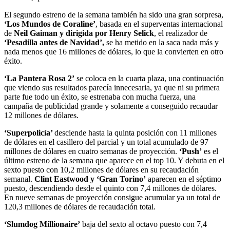
El segundo estreno de la semana también ha sido una gran sorpresa,
‘Los Mundos de Coraline’
, basada en el superventas internacional
de
Neil Gaiman y dirigida por Henry Selick
, el realizador de
‘Pesadilla antes de Navidad’,
se ha metido en la saca nada más y
nada menos que 16 millones de dólares, lo que la convierten en otro
éxito.
‘La Pantera Rosa 2’
se coloca en la cuarta plaza, una continuación
que viendo sus resultados parecía innecesaria, ya que ni su primera
parte fue todo un éxito, se estrenaba con mucha fuerza, una
campaña de publicidad grande y solamente a conseguido recaudar
12 millones de dólares.
‘Superpolicía’
desciende hasta la quinta posición con 11 millones
de dólares en el casillero del parcial y un total acumulado de 97
millones de dólares en cuatro semanas de proyección.
‘Push’
es el
último estreno de la semana que aparece en el top 10. Y debuta en el
sexto puesto con 10,2 millones de dólares en su recaudación
semanal.
Clint Eastwood y ‘Gran Torino’
aparecen en el séptimo
puesto, descendiendo desde el quinto con 7,4 millones de dólares.
En nueve semanas de proyección consigue acumular ya un total de
120,3 millones de dólares de recaudación total.
‘Slumdog Millionaire’
baja del sexto al octavo puesto con 7,4