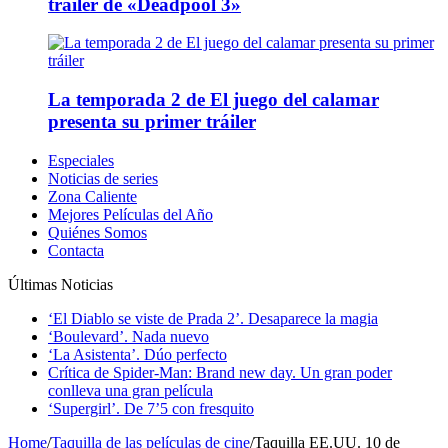
tráiler de «Deadpool 3»
La temporada 2 de El juego del calamar
presenta su primer tráiler
Especiales
Noticias de series
Zona Caliente
Mejores Películas del Año
Quiénes Somos
Contacta
Últimas Noticias
‘El Diablo se viste de Prada 2’. Desaparece la magia
‘Boulevard’. Nada nuevo
‘La Asistenta’. Dúo perfecto
Crítica de Spider-Man: Brand new day. Un gran poder
conlleva una gran película
‘Supergirl’. De 7’5 con fresquito
Home
/
Taquilla de las películas de cine
/
Taquilla EE.UU. 10 de