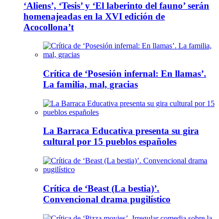
‘Aliens’, ‘Tesis’ y ‘El laberinto del fauno’ serán
homenajeadas en la XVI edición de
Acocollona’t
Crítica de ‘Posesión infernal: En llamas’.
La familia, mal, gracias
La Barraca Educativa presenta su gira
cultural por 15 pueblos españoles
Crítica de ‘Beast (La bestia)’.
Convencional drama pugilístico