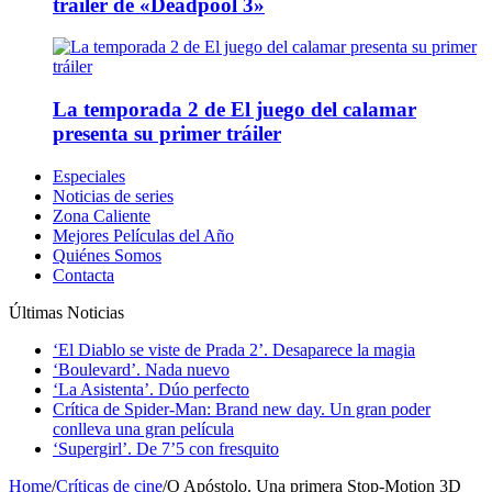
tráiler de «Deadpool 3»
La temporada 2 de El juego del calamar
presenta su primer tráiler
Especiales
Noticias de series
Zona Caliente
Mejores Películas del Año
Quiénes Somos
Contacta
Últimas Noticias
‘El Diablo se viste de Prada 2’. Desaparece la magia
‘Boulevard’. Nada nuevo
‘La Asistenta’. Dúo perfecto
Crítica de Spider-Man: Brand new day. Un gran poder
conlleva una gran película
‘Supergirl’. De 7’5 con fresquito
Home
/
Críticas de cine
/
O Apóstolo. Una primera Stop-Motion 3D