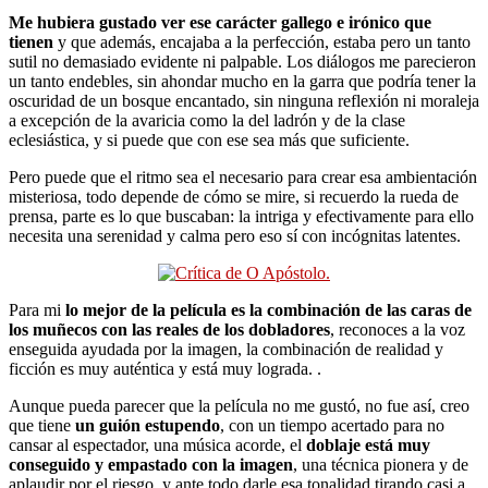
Me hubiera gustado ver ese carácter gallego e irónico que
tienen
y que además, encajaba a la perfección, estaba pero un tanto
sutil no demasiado evidente ni palpable. Los diálogos me parecieron
un tanto endebles, sin ahondar mucho en la garra que podría tener la
oscuridad de un bosque encantado, sin ninguna reflexión ni moraleja
a excepción de la avaricia como la del ladrón y de la clase
eclesiástica, y si puede que con ese sea más que suficiente.
Pero puede que el ritmo sea el necesario para crear esa ambientación
misteriosa, todo depende de cómo se mire, si recuerdo la rueda de
prensa, parte es lo que buscaban: la intriga y efectivamente para ello
necesita una serenidad y calma pero eso sí con incógnitas latentes.
Para mi
lo mejor de la película es la combinación de las caras de
los muñecos con las reales de los dobladores
, reconoces a la voz
enseguida ayudada por la imagen, la combinación de realidad y
ficción es muy auténtica y está muy lograda. .
Aunque pueda parecer que la película no me gustó, no fue así, creo
que tiene
un guión estupendo
, con un tiempo acertado para no
cansar al espectador, una música acorde, el
doblaje está muy
conseguido y empastado con la imagen
, una técnica pionera y de
aplaudir por el riesgo, y ante todo darle esa tonalidad tirando casi a