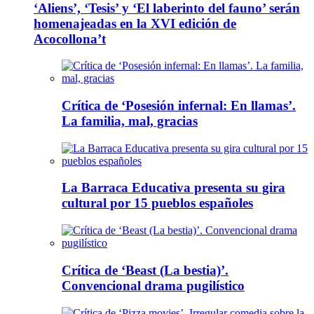
‘Aliens’, ‘Tesis’ y ‘El laberinto del fauno’ serán
homenajeadas en la XVI edición de
Acocollona’t
Crítica de ‘Posesión infernal: En llamas’.
La familia, mal, gracias
La Barraca Educativa presenta su gira
cultural por 15 pueblos españoles
Crítica de ‘Beast (La bestia)’.
Convencional drama pugilístico