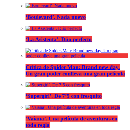
‘Boulevard’. Nada nuevo
‘La Asistenta’. Dúo perfecto
Crítica de Spider-Man: Brand new day.
Un gran poder conlleva una gran película
‘Supergirl’. De 7’5 con fresquito
‘Vaiana’. Una película de aventuras en
toda regla