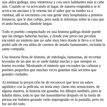
una aldea gallega, muy misteriosa y con unos habitantes más si cabe
aún. Cuando se va acercando al lugar, de manera enigmática se le
acerca un anciano y le orienta sin el saber que su rumbo va a
cambiar, allí se encuentra con una gente muy hospitalaria a primera
instancia, que le dan cobijo, pero nada le informan sobre la casa que
el anda buscando, dándole largas.
Todo el pueblo compinchado en una historia gallega donde puede
que las meigas haberlas haylas, y donde este preso tan peculiar
encontró un misterio que no sabe muy bien donde le lleva o si bien
podrá salir de esa aldea de cuentos de antaño fantasmales, incluida la
santa compaña.
Una historia llena de historia, de mitología, fantasmas, de recordar
leyendas de las que no se suele hablar mucho y que siempre es
bueno recordar. Mostrando el misterio que esconden las culturas y
pueblos pequeños que muchas veces guardan más secretos que
grandes ciudades.
Al terminar la proyección he de reconocer que tuve un sabor
agridulce con la película, no tenía muy claras mis sensaciones, de
alguna manera, la historia me gustaba, los dibujos también, pero le
faltaba ritmo, todo lo que me transmitieron después en la rueda de
prensa me hubiera gustado verlo impregnado en la pantalla, pero no
fue así del todo.