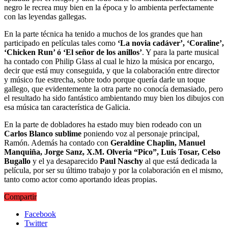
negro le recrea muy bien en la época y lo ambienta perfectamente
con las leyendas gallegas.
En la parte técnica ha tenido a muchos de los grandes que han
participado en películas tales como
‘La novia cadáver’, ‘Coraline’,
‘Chicken Run’ ó ‘El señor de los anillos’
. Y para la parte musical
ha contado con Philip Glass al cual le hizo la música por encargo,
decir que está muy conseguida, y que la colaboración entre director
y músico fue estrecha, sobre todo porque quería darle un toque
gallego, que evidentemente la otra parte no conocía demasiado, pero
el resultado ha sido fantástico ambientando muy bien los dibujos con
esa música tan característica de Galicia.
En la parte de dobladores ha estado muy bien rodeado con un
Carlos Blanco sublime
poniendo voz al personaje principal,
Ramón. Además ha contado con
Geraldine Chaplin, Manuel
Manquiña, Jorge Sanz, X.M. Olveria “Pico”, Luis Tosar, Celso
Bugallo
y el ya desaparecido
Paul Naschy
al que está dedicada la
película, por ser su último trabajo y por la colaboración en el mismo,
tanto como actor como aportando ideas propias.
Compartir
Facebook
Twitter