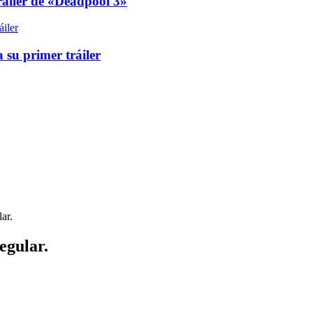
áiler de «Deadpool 3»
 su primer tráiler
ar.
egular.