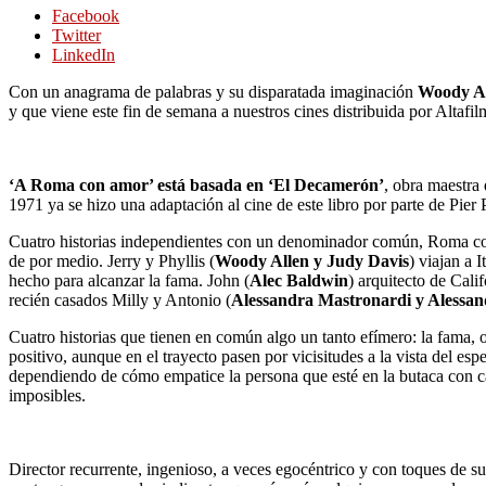
Facebook
Twitter
LinkedIn
Con un anagrama de palabras y su disparatada imaginación
Woody Al
y que viene este fin de semana a nuestros cines distribuida por Altafil
‘A Roma con amor’ está basada en ‘El Decamerón’
, obra maestra 
1971 ya se hizo una adaptación al cine de este libro por parte de Pie
Cuatro historias independientes con un denominador común, Roma com
de por medio. Jerry y Phyllis (
Woody Allen y Judy Davis
) viajan a 
hecho para alcanzar la fama. John (
Alec Baldwin
) arquitecto de Cali
recién casados Milly y Antonio (
Alessandra Mastronardi y Alessan
Cuatro historias que tienen en común algo un tanto efímero: la fama, 
positivo, aunque en el trayecto pasen por vicisitudes a la vista del e
dependiendo de cómo empatice la persona que esté en la butaca con ca
imposibles.
Director recurrente, ingenioso, a veces egocéntrico y con toques de 