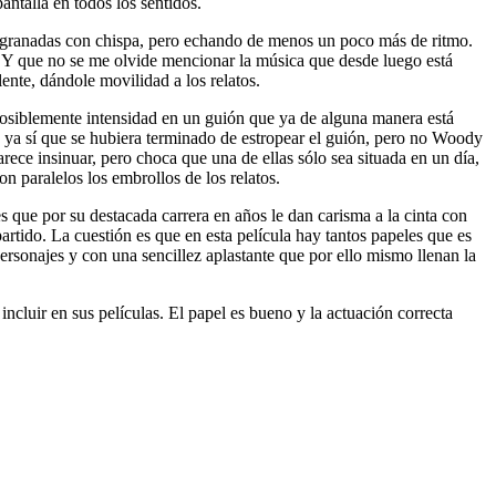
ntalla en todos los sentidos.
engranadas con chispa, pero echando de menos un poco más de ritmo.
o. Y que no se me olvide mencionar la música que desde luego está
ente, dándole movilidad a los relatos.
, posiblemente intensidad en un guión que ya de alguna manera está
n y ya sí que se hubiera terminado de estropear el guión, pero no Woody
arece insinuar, pero choca que una de ellas sólo sea situada en un día,
n paralelos los embrollos de los relatos.
es que por su destacada carrera en años le dan carisma a la cinta con
rtido. La cuestión es que en esta película hay tantos papeles que es
personajes y con una sencillez aplastante que por ello mismo llenan la
incluir en sus películas. El papel es bueno y la actuación correcta