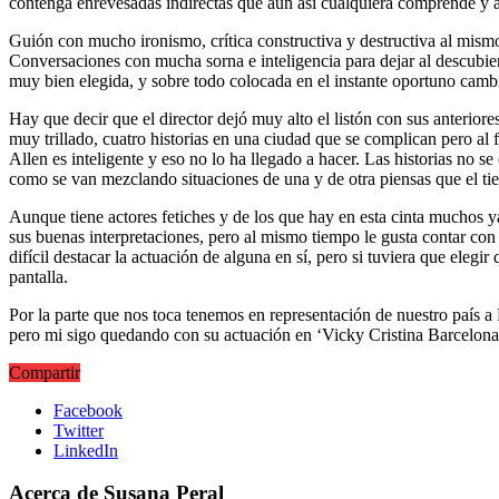
contenga enrevesadas indirectas que aún así cualquiera comprende y as
Guión con mucho ironismo, crítica constructiva y destructiva al mis
Conversaciones con mucha sorna e inteligencia para dejar al descubie
muy bien elegida, y sobre todo colocada en el instante oportuno cambi
Hay que decir que el director dejó muy alto el listón con sus anterior
muy trillado, cuatro historias en una ciudad que se complican pero al 
Allen es inteligente y eso no lo ha llegado a hacer. Las historias no s
como se van mezclando situaciones de una y de otra piensas que el tiem
Aunque tiene actores fetiches y de los que hay en esta cinta muchos ya 
sus buenas interpretaciones, pero al mismo tiempo le gusta contar con
difícil destacar la actuación de alguna en sí, pero si tuviera que ele
pantalla.
Por la parte que nos toca tenemos en representación de nuestro país a P
pero mi sigo quedando con su actuación en ‘Vicky Cristina Barcelona’,
Compartir
Facebook
Twitter
LinkedIn
Acerca de Susana Peral