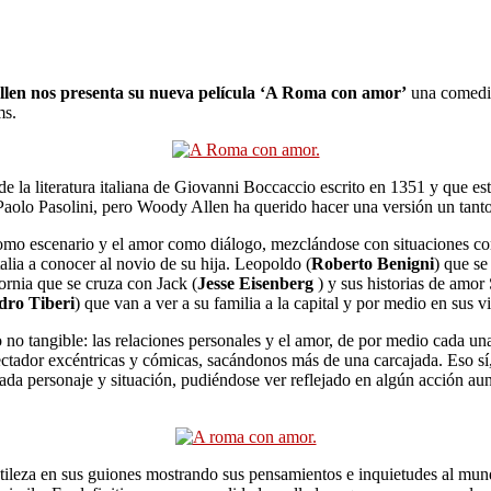
len nos presenta su nueva película ‘A Roma con amor’
una comedia 
ms.
de la literatura italiana de Giovanni Boccaccio escrito en 1351 y que es
r Paolo Pasolini, pero Woody Allen ha querido hacer una versión un tan
o escenario y el amor como diálogo, mezclándose con situaciones com
Italia a conocer al novio de su hija. Leopoldo (
Roberto Benigni
) que se
fornia que se cruza con Jack (
Jesse Eisenberg
) y sus historias de amor
dro Tiberi
) que van a ver a su familia a la capital y por medio en sus 
o no tangible: las relaciones personales y el amor, de por medio cada u
spectador excéntricas y cómicas, sacándonos más de una carcajada. Eso s
da personaje y situación, pudiéndose ver reflejado en algún acción aun
sutileza en sus guiones mostrando sus pensamientos e inquietudes al mu