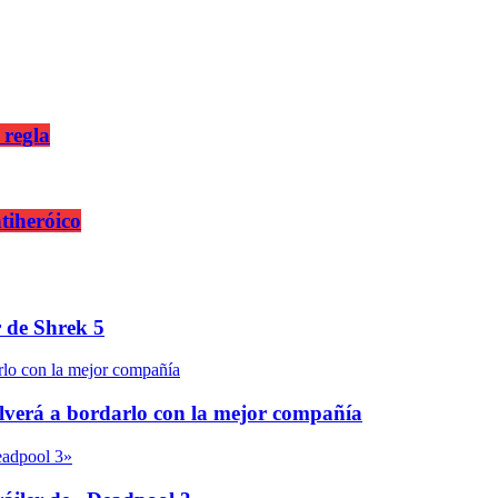
 regla
ntiheróico
r de Shrek 5
olverá a bordarlo con la mejor compañía