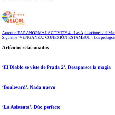
Anterior
‘PARANORMAL ACTIVITY 4’. Las Aplicaciones del Más 
Siguiente
‘VENGANZA: CONEXIÓN ESTAMBUL’. Los protagonistas 
Artículos relacionados
‘El Diablo se viste de Prada 2’. Desaparece la magia
‘Boulevard’. Nada nuevo
‘La Asistenta’. Dúo perfecto