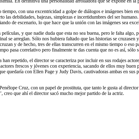
imila. En definitiva una personalidad arrolladora que se expone en la pa
mo tiempo, con una excentricidad a golpe de diálogos e imágenes bien 
rto las debilidades, bajezas, simplezas e incertidumbres del ser human
ando de escenario, lo que hace que la unión con las imágenes sea excel
es películas, y que nadie duda que esta no sea buena, pero le falta algo
final se arreglan. Sólo nos hubiera faltado que las historias se cruzase
e cruzan y de hecho, tres de ellas transcurren en el mismo tiempo o eso p
po pasa correlativo pero finalmente te das cuenta que no es así, sólo so
han repetido, el director se caracteriza por incluir en sus rodajes actor
 actores frescos y jóvenes con experiencia, sacando de ellos muy buen pa
gir que quedaría con Ellen Page y Judy Davis, cautivadoras ambas en sus 
enélope Cruz, con un papel de prostituta, que tanto le gusta al director 
 creo que ahí el director sacó mucho mejor partido de la actriz.