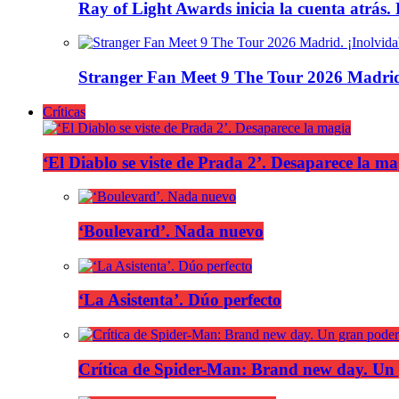
Ray of Light Awards inicia la cuenta atrás.
Stranger Fan Meet 9 The Tour 2026 Madrid.
Críticas
‘El Diablo se viste de Prada 2’. Desaparece la ma
‘Boulevard’. Nada nuevo
‘La Asistenta’. Dúo perfecto
Crítica de Spider-Man: Brand new day. Un 