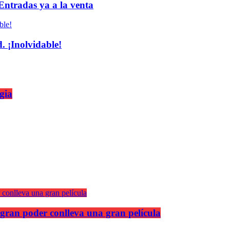
 Entradas ya a la venta
 ¡Inolvidable!
gia
gran poder conlleva una gran película