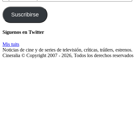
tu
correo
y
Suscribirse
te
enviaremos
las
Síguenos en Twitter
noticias
Mis tuits
Noticias de cine y de series de televisión, críticas, tráilers, estrenos.
Cineralia © Copyright 2007 - 2026, Todos los derechos reservados