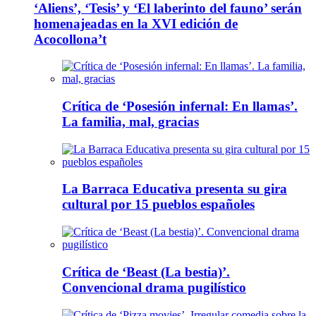
‘Aliens’, ‘Tesis’ y ‘El laberinto del fauno’ serán
homenajeadas en la XVI edición de
Acocollona’t
Crítica de ‘Posesión infernal: En llamas’.
La familia, mal, gracias
La Barraca Educativa presenta su gira
cultural por 15 pueblos españoles
Crítica de ‘Beast (La bestia)’.
Convencional drama pugilístico