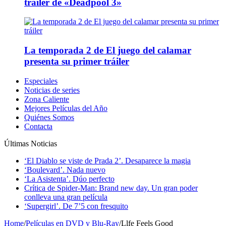
tráiler de «Deadpool 3»
La temporada 2 de El juego del calamar
presenta su primer tráiler
Especiales
Noticias de series
Zona Caliente
Mejores Películas del Año
Quiénes Somos
Contacta
Últimas Noticias
‘El Diablo se viste de Prada 2’. Desaparece la magia
‘Boulevard’. Nada nuevo
‘La Asistenta’. Dúo perfecto
Crítica de Spider-Man: Brand new day. Un gran poder
conlleva una gran película
‘Supergirl’. De 7’5 con fresquito
Home
/
Películas en DVD y Blu-Ray
/
Llfe Feels Good