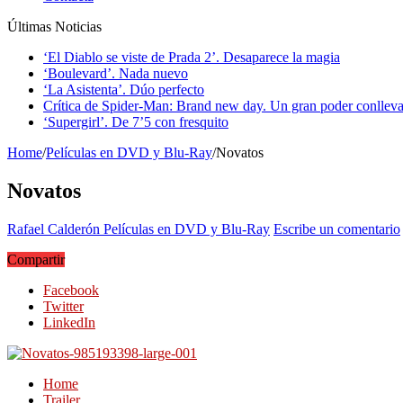
Últimas Noticias
‘El Diablo se viste de Prada 2’. Desaparece la magia
‘Boulevard’. Nada nuevo
‘La Asistenta’. Dúo perfecto
Crítica de Spider-Man: Brand new day. Un gran poder conlleva
‘Supergirl’. De 7’5 con fresquito
Home
/
Películas en DVD y Blu-Ray
/
Novatos
Novatos
Rafael Calderón
Películas en DVD y Blu-Ray
Escribe un comentario
Compartir
Facebook
Twitter
LinkedIn
Home
Trailer