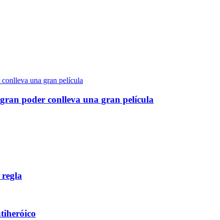
gran poder conlleva una gran película
 regla
ntiheróico