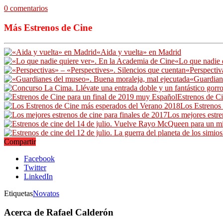
0 comentarios
Más Estrenos de Cine
«Aida y vuelta» en Madrid
«Lo que nadie 
«Perspectiv
«Guardian
Estrenos de C
Los Estrenos
Los mejores estre
Compartir
Facebook
Twitter
LinkedIn
Etiquetas
Novatos
Acerca de Rafael Calderón