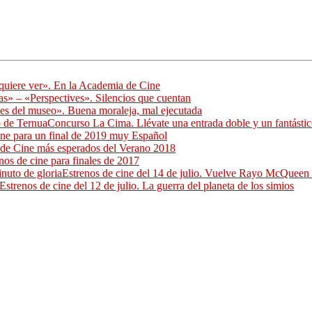
quiere ver». En la Academia de Cine
as» – «Perspectives». Silencios que cuentan
es del museo». Buena moraleja, mal ejecutada
Concurso La Cima. Llévate una entrada doble y un fantásti
ine para un final de 2019 muy Español
 de Cine más esperados del Verano 2018
nos de cine para finales de 2017
Estrenos de cine del 14 de julio. Vuelve Rayo McQueen 
Estrenos de cine del 12 de julio. La guerra del planeta de los simios