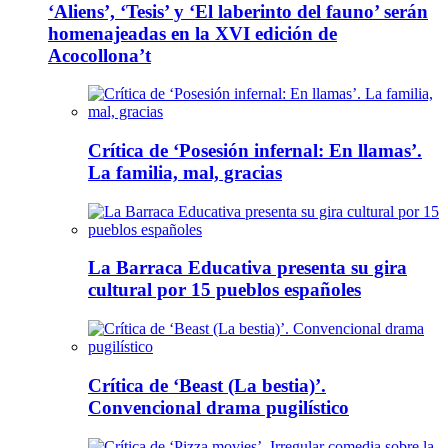
‘Aliens’, ‘Tesis’ y ‘El laberinto del fauno’ serán
homenajeadas en la XVI edición de
Acocollona’t
Crítica de ‘Posesión infernal: En llamas’.
La familia, mal, gracias
La Barraca Educativa presenta su gira
cultural por 15 pueblos españoles
Crítica de ‘Beast (La bestia)’.
Convencional drama pugilístico