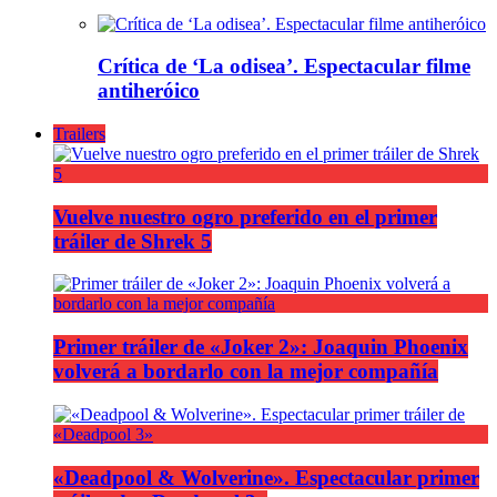
Crítica de ‘La odisea’. Espectacular filme
antiheróico
Trailers
Vuelve nuestro ogro preferido en el primer
tráiler de Shrek 5
Primer tráiler de «Joker 2»: Joaquin Phoenix
volverá a bordarlo con la mejor compañía
«Deadpool & Wolverine». Espectacular primer