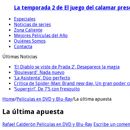
La temporada 2 de El juego del calamar prese
Especiales
Noticias de series
Zona Caliente
Mejores Películas del Año
Quiénes Somos
Contacta
Últimas Noticias
‘El Diablo se viste de Prada 2’. Desaparece la magia
‘Boulevard’. Nada nuevo
‘La Asistenta’. Dúo perfecto
Crítica de Spider-Man: Brand new day. Un gran poder c
‘Supergirl’. De 7’5 con fresquito
Home
/
Películas en DVD y Blu-Ray
/
La última apuesta
La última apuesta
Rafael Calderón
Películas en DVD y Blu-Ray
Escribe un comen