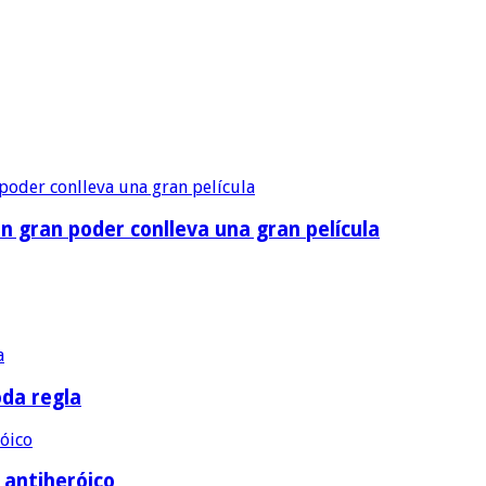
n gran poder conlleva una gran película
oda regla
e antiheróico