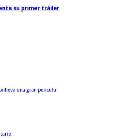
nta su primer tráiler
onlleva una gran película
tario